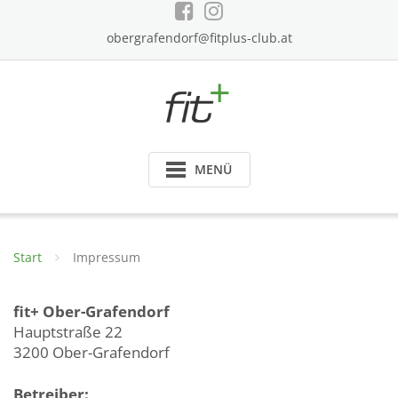
Skip
to
obergrafendorf@fitplus-club.at
content
MENÜ
Start
Impressum
fit+ Ober-Grafendorf
Hauptstraße 22
3200 Ober-Grafendorf
Betreiber: